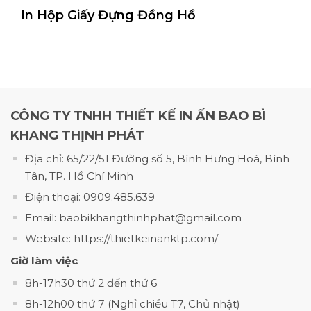
In Hộp Giấy Đựng Đồng Hồ
In Hộp Giấy Đựng Nhang, Giá Rẻ Theo Yêu Cầu | Xưởng In Uy Tín
CÔNG TY TNHH THIẾT KẾ IN ẤN BAO BÌ
KHANG THỊNH PHÁT
Địa chỉ: 65/22/51 Đường số 5, Bình Hưng Hoà, Bình
Tân, TP. Hồ Chí Minh
Điện thoại: 0909.485.639
Bản vẽ thiết kế của hộp giấy đựng nhang
Email: baobikhangthinhphat@gmail.com
Website: https://thietkeinanktp.com/
Ngoài ra, doanh nghiệp có thể kết hợp ép
Giờ làm việc
kim, phủ UV, cán mờ hoặc dập nổi nhằm
8h-17h30 thứ 2 đến thứ 6
tạo điểm nhấn và nâng cao giá trị cảm
8h-12h00 thứ 7 (Nghỉ chiều T7, Chủ nhật)
nhận của sản phẩm.