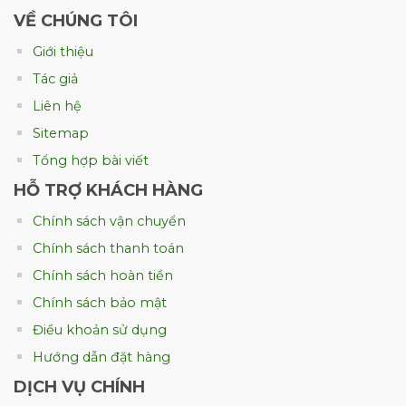
VỀ CHÚNG TÔI
3. Các Mẫu Hộp Giấy Đựng Nhang
Giới thiệu
Phổ Biến
Tác giả
Tùy theo từng loại nhang và phân khúc
Liên hệ
khách hàng, doanh nghiệp có thể lựa chọn
Sitemap
kiểu hộp phù hợp.
Tổng hợp bài viết
Hộp giấy đựng nhang cây
HỖ TRỢ KHÁCH HÀNG
Thiết kế dạng hộp chữ nhật dài, phù hợp với
Chính sách vận chuyển
nhang truyền thống. Kiểu hộp này dễ sản
Chính sách thanh toán
xuất, chi phí hợp lý và thuận tiện khi trưng
Chính sách hoàn tiền
bày.
Chính sách bảo mật
Điều khoản sử dụng
Hướng dẫn đặt hàng
DỊCH VỤ CHÍNH