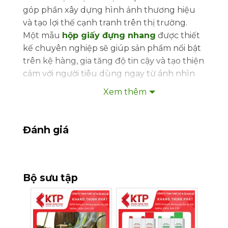
góp phần xây dựng hình ảnh thương hiệu
và tạo lợi thế cạnh tranh trên thị trường.
Một mẫu
hộp giấy đựng nhang
được thiết
kế chuyên nghiệp sẽ giúp sản phẩm nổi bật
trên kệ hàng, gia tăng độ tin cậy và tạo thiện
cảm với người tiêu dùng ngay từ ánh nhìn
đầu tiên.
Xem thêm
Tại Khang Thịnh Phát, chúng tôi cung cấp
dịch vụ in hộp giấy đựng nhang theo yêu
Đánh giá
cầu với đa dạng kiểu dáng, chất liệu và công
nghệ gia công hiện đại, đáp ứng nhu cầu
của các cơ sở sản xuất nhang truyền thống
đến các thương hiệu cao cấp.
Bộ sưu tập
1. Văn Hóa Sử Dụng Nhang Tại Việt
Nam
Từ bao đời nay, nhang đã trở thành một