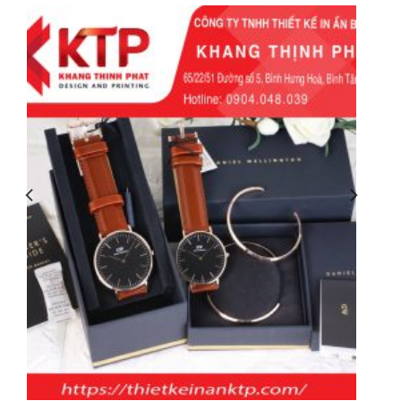
thông tin cần được thiết kế đồng bộ để tăng
khả năng nhận diện thương hiệu.
Lựa chọn chất liệu phù hợp
Đối với nhang truyền thống hoặc nhang cao
cấp, nên ưu tiên các dòng giấy có độ cứng
tốt như Duplex, Ivory hoặc Kraft nhằm bảo
vệ sản phẩm trong suốt quá trình vận
chuyển.
Thiết kế đúng kích thước
Hộp cần vừa khít với chiều dài và số lượng
nhang bên trong để hạn chế va đập, đồng
thời giúp tiết kiệm chi phí nguyên vật liệu.