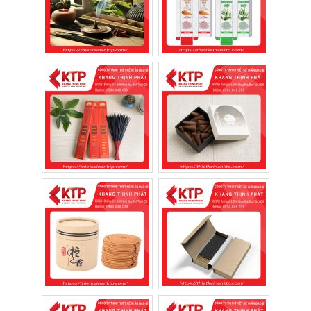
phần không thể thiếu trong đời sống văn
hóa và tín ngưỡng của người Việt. Mỗi nén
nhang được thắp lên không chỉ thể hiện sự
thành kính đối với tổ tiên mà còn gửi gắm
những lời cầu chúc bình an, may mắn và tài
lộc.
Ngày nay, nhang được sử dụng rộng rãi
trong các dịp lễ, Tết, ngày rằm, mùng một,
lễ khai trương, cúng giỗ và các hoạt động
tâm linh khác. Vì vậy, các doanh nghiệp sản
xuất ngày càng chú trọng đầu tư bao bì
nhằm tạo dấu ấn riêng cho sản phẩm.
“Thắp hương là một nét đẹp văn hóa
truyền thống của dân tộc Việt Nam,
thể hiện lòng biết ơn và sự tri ân đối
với tổ tiên.”