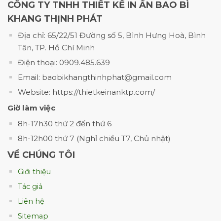
mỹ phẩm thiên nhiên cũng bắt đầu đầu tư
CÔNG TY TNHH THIẾT KẾ IN ẤN BAO BÌ
nhiều hơn vào loại bao bì này để tạo sự khác
KHANG THỊNH PHÁT
biệt trên thị trường.
Địa chỉ: 65/22/51 Đường số 5, Bình Hưng Hoà, Bình
Bao bì đẹp không làm thay đổi chất lượng
Tân, TP. Hồ Chí Minh
sản phẩm, nhưng nó giúp khách hàng tin
Điện thoại: 0909.485.639
tưởng hơn trước khi họ quyết định mua
Email: baobikhangthinhphat@gmail.com
hàng.
Website: https://thietkeinanktp.com/
Giờ làm việc
8h-17h30 thứ 2 đến thứ 6
8h-12h00 thứ 7 (Nghỉ chiều T7, Chủ nhật)
VỀ CHÚNG TÔI
Giới thiệu
Tác giả
Liên hệ
Sitemap