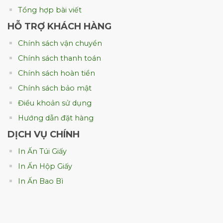
Tổng hợp bài viết
HỖ TRỢ KHÁCH HÀNG
Chính sách vận chuyển
Chính sách thanh toán
in lon giấy mỹ phẩm tại HCM
Chính sách hoàn tiền
Chính sách bảo mật
1. Vì sao ngày càng nhiều thương
Điều khoản sử dụng
hiệu mỹ phẩm lựa chọn lon giấy?
Hướng dẫn đặt hàng
Nếu chỉ nhìn về chi phí, lon giấy thường cao
DỊCH VỤ CHÍNH
hơn hộp giấy thông thường. Tuy nhiên, dưới
góc nhìn của một đơn vị đã đồng hành với
In Ấn Túi Giấy
nhiều thương hiệu mỹ phẩm, khoản đầu tư
In Ấn Hộp Giấy
này hoàn toàn xứng đáng.
In Ấn Bao Bì
Điểm khác biệt đầu tiên nằm ở trải nghiệm
cầm nắm. Hình trụ mang lại cảm giác chắc
chắn, sang trọng và khác biệt so với các mẫu