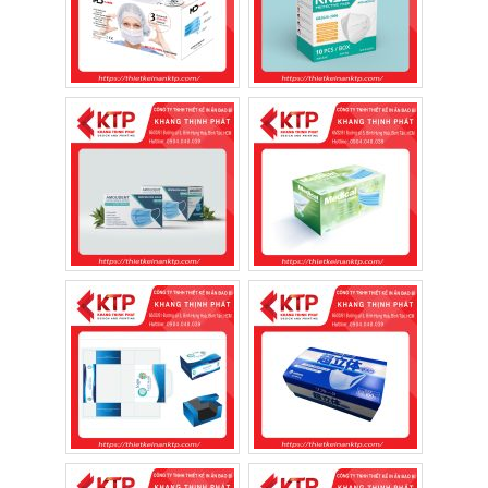
trang đối với doanh nghiệp
Bảo vệ khẩu trang trong suốt quá trình
lưu trữ
Khẩu trang là sản phẩm tiếp xúc trực tiếp
với người sử dụng nên yêu cầu về vệ sinh rất
cao. Hộp giấy giúp hạn chế bụi bẩn, ánh
sáng, độ ẩm và các tác nhân từ môi trường
bên ngoài, giữ cho khẩu trang luôn sạch sẽ
trước khi đến tay người tiêu dùng.
Gia tăng sự chuyên nghiệp
Một thiết kế hộp đẹp với màu sắc hài hòa,
logo rõ nét và bố cục khoa học sẽ tạo ấn
tượng tốt ngay từ lần đầu tiếp xúc. Đây là
yếu tố giúp thương hiệu nổi bật hơn trên
quầy kệ và các kênh bán hàng online.