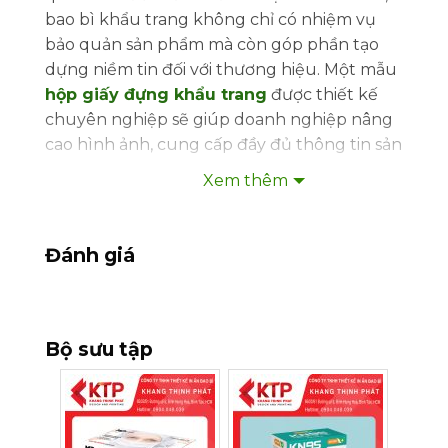
bao bì khẩu trang không chỉ có nhiệm vụ
bảo quản sản phẩm mà còn góp phần tạo
dựng niềm tin đối với thương hiệu. Một mẫu
hộp giấy đựng khẩu trang
được thiết kế
chuyên nghiệp sẽ giúp doanh nghiệp nâng
cao hình ảnh, cung cấp đầy đủ thông tin sản
phẩm và tăng khả năng cạnh tranh trên thị
Xem thêm
trường.
Khang Thịnh Phát nhận thiết kế và in hộp
Đánh giá
giấy đựng khẩu trang theo yêu cầu với
nhiều kiểu dáng, chất liệu và công nghệ in
hiện đại, đáp ứng nhu cầu của các doanh
nghiệp sản xuất khẩu trang y tế, khẩu trang
Bộ sưu tập
than hoạt tính, khẩu trang KF94, KN95 và
nhiều dòng khẩu trang cao cấp khác.
1. Vai trò của hộp giấy đựng khẩu