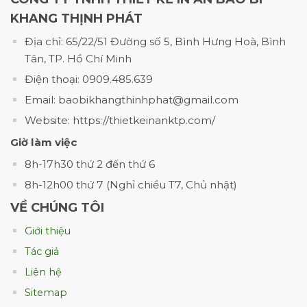
khẩu trang thường được sản xuất theo
KHANG THỊNH PHÁT
nhiều kích thước khác nhau.
Địa chỉ: 65/22/51 Đường số 5, Bình Hưng Hoà, Bình
Hộp đựng 10 chiếc
Tân, TP. Hồ Chí Minh
Đây là dòng sản phẩm thường dùng cho
Điện thoại: 0909.485.639
khẩu trang cao cấp hoặc khẩu trang xuất
Email: baobikhangthinhphat@gmail.com
khẩu.
Website: https://thietkeinanktp.com/
Đặc điểm:
Giờ làm việc
8h-17h30 thứ 2 đến thứ 6
Thiết kế nhỏ gọn.
8h-12h00 thứ 7 (Nghỉ chiều T7, Chủ nhật)
In Offset chất lượng cao.
VỀ CHÚNG TÔI
Giấy Ivory hoặc Duplex cao cấp.
Giới thiệu
Dễ mang theo và trưng bày.
Tác giả
Liên hệ
Sitemap