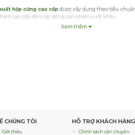
xuất hộp cứng cao cấp
được xây dựng theo tiêu chuẩn
 phẩm cao cấp đến các dòng sản phẩm xuất khẩu.
Xem thêm
ao cấp gồm những gì?
u tạo từ 3 lớp chính. Mỗi lớp đều có vai trò riêng tron
, logo, màu sắc và tạo tính thẩm mỹ
 lực chính giúp hộp cứng cáp
bên trong, tăng độ sang trọng và che lớp carton
hả năng chịu lực tốt hơn rất nhiều so với hộp giấy thô
Ề CHÚNG TÔI
HỖ TRỢ KHÁCH HÀNG
Giới thiệu
Chính sách vận chuyển