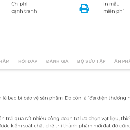
Chi phí
In mẫu
cạnh tranh
miễn phí
PHẨM
HỎI ĐÁP
ĐÁNH GIÁ
BỘ SƯU TẬP
ẤN PH
là bao bì bảo vệ sản phẩm. Đó còn là “đại diện thương 
trải qua rất nhiều công đoạn từ lựa chọn vật liệu, thiết
nh được kiểm soát chặt chẽ thì thành phẩm mới đạt độ c