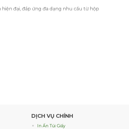
 hiện đại, đáp ứng đa dạng nhu cầu từ hộp
g việc tạo nên sự chắc chắn và tính thẩm mỹ
ng thường.
DỊCH VỤ CHÍNH
In Ấn Túi Giấy