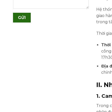
Hệ thốn
giao hà
trong t
Thời gi
Thời
công 
17h30
Địa 
chỉnh
II. 
1. Ca
Trong c
nhận đ