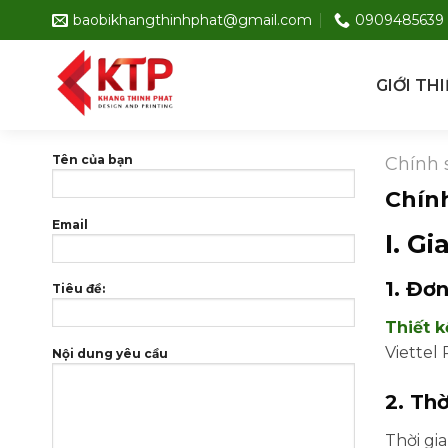
Skip
baobikhangthinhphat@gmail.com
0909485639
to
content
GIỚI TH
Tên của bạn
Chính 
Chín
Email
I. G
1. Đơn
Tiêu đề:
Thiết k
Viettel 
Nội dung yêu cầu
2. Th
Thời gi