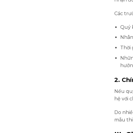
Các trư
Quý k
Nhân 
Thời
Những
hưởn
2. Ch
Nếu quý
hệ với 
Do nhiề
mẫu th