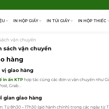
IỆU
IN HỘP GIẤY
IN TÚI GIẤY
IN HỘP THIẾC
sách vận chuyển
h sách vận chuyển
iao hàng
 vị giao hàng
ế in ấn KTP
hợp tác cùng các đơn vị vận chuyển như Gi
Post, Grab…
ời gian giao hàng
an: Từ 8h30 – 17h30 (giờ hành chính) trong các ngày từ 