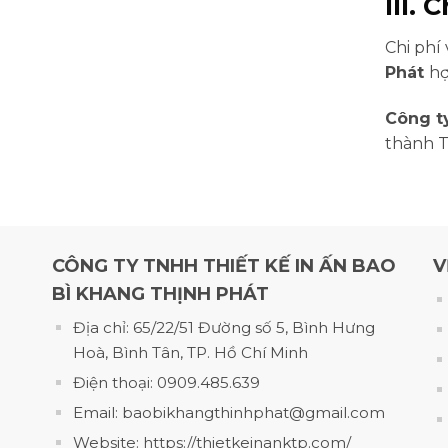
III.
Chi phí
Phát
hợ
Công ty
thành T
CÔNG TY TNHH THIẾT KẾ IN ẤN BAO
V
BÌ KHANG THỊNH PHÁT
Địa chỉ: 65/22/51 Đường số 5, Bình Hưng
Hoà, Bình Tân, TP. Hồ Chí Minh
Điện thoại: 0909.485.639
Email: baobikhangthinhphat@gmail.com
Website: https://thietkeinanktp.com/