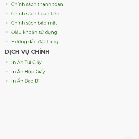
Chính sách thanh toán
Chính sách hoàn tiền
Chính sách bảo mật
Điều khoản sử dụng
Hướng dẫn đặt hàng
Bảng giá theo kích thước (5 X 20)cm
DỊCH VỤ CHÍNH
In Ấn Túi Giấy
Lưu ý:
In Ấn Hộp Giấy
Bảng giá tham khảo thị trường chưa bao gồm 10%
In Ấn Bao Bì
thuế VAT.
Tùy theo các yêu cầu khác nhau mà giá in sẽ thay
đổi.
Quý khách vui lòng liên hệ Khang Thịnh Phát qua
hotline: 0904048039 để được bao giá chính xác
nhất.