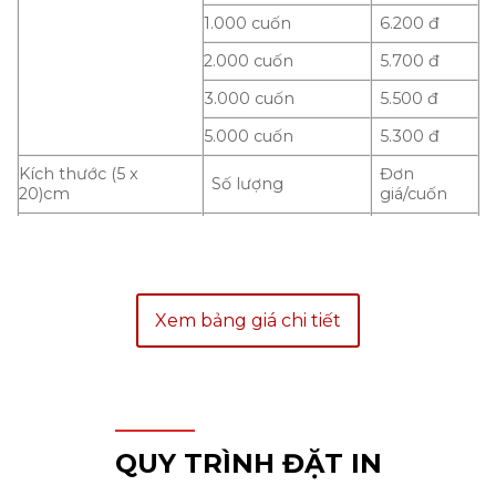
1.000 cuốn
6.200 đ
2.000 cuốn
5.700 đ
3.000 cuốn
5.500 đ
5.000 cuốn
5.300 đ
Kích thước (5 x
Đơn
Số lượng
20)cm
giá/cuốn
500 cuốn
7.000 đ
1.000 cuốn
6.500 đ
2.000 cuốn
6.000 đ
Xem bảng giá chi tiết
3.000 cuốn
5.800 đ
5.000 cuốn
5.500 đ
Kích thước (5.8 x
Đơn
Số lượng
20)cm
giá/cuốn
QUY TRÌNH ĐẶT IN
500 cuốn
7.700 đ