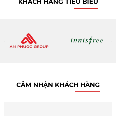
KHÁCH HÀNG TIÊU BIỂU
Vé giữ xe được in ấn chất lượng
3. Quy cách in vé giữ xe và thành phẩm
Chất liệu
: Nên sử dụng giấy Fort – loại giấy chuyên
dụng cho các loại vé giữ xe
Công nghệ in
: In offset 1 màu đen, 1 mặt. Ngoài ra,
Khang Thịnh Phát cũng có dịch vụ in nhiều màu
theo yêu cầu của khách hàng
CẢM NHẬN KHÁCH HÀNG
Kích thước
: Theo yêu cầu và công dụng của từng
loại vé
Số lượng in
: Khang Thịnh Phát nhận mọi đơn hàng,
kể cả số lượng ít. Tuy nhiên với đơn hàng số lượng