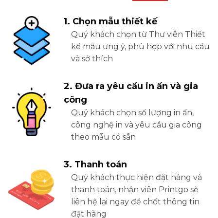
1.000 cuốn
7.200 đ
1. Chọn mẫu thiết kế
2.000 cuốn
6.600 đ
Quý khách chọn từ Thư viên Thiết
3.000 cuốn
6.300 đ
kế mẫu ưng ý, phù hợp với nhu cầu
5.000 cuốn
6.000 đ
và sở thích
Lưu ý:
2. Đưa ra yêu cầu in ấn và gia
công
Bảng giá tham khảo thị trường chưa bao gồm
Quý khách chọn số lượng in ấn,
10% thuế VAT.
công nghệ in và yêu cầu gia công
Tùy theo các yêu cầu khác nhau mà giá in sẽ
theo mẫu có sẵn
thay đổi.
Quý khách vui lòng liên hệ Khang Thịnh Phát
3. Thanh toán
qua hotline: 0904048039 để được bao giá chính
Quý khách thực hiện đặt hàng và
xác nhất.
thanh toán, nhận viên Printgo sẽ
liên hệ lại ngay để chốt thông tin
đặt hàng