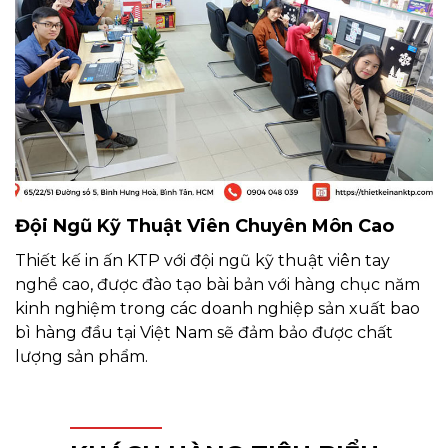
60Gsm trở lên, sẽ giúp vé dày, đẹp và khó rách hơn
các loại giấy mỏng. Dưới đây là một số loại giấy in mà
Khang Thịnh Phát có thể gợi ý cho bạn:
Giấy Fort 60Gsm
Giấy Fort 70Gsm
Giấy Fort 100Gsm
Giấy Fort 120Gsm
Đội Ngũ Kỹ Thuật Viên Chuyên Môn Cao
Thiết kế in ấn KTP với đội ngũ kỹ thuật viên tay
nghề cao, được đào tạo bài bản với hàng chục năm
kinh nghiệm trong các doanh nghiệp sản xuất bao
bì hàng đầu tại Việt Nam sẽ đảm bảo được chất
lượng sản phẩm.