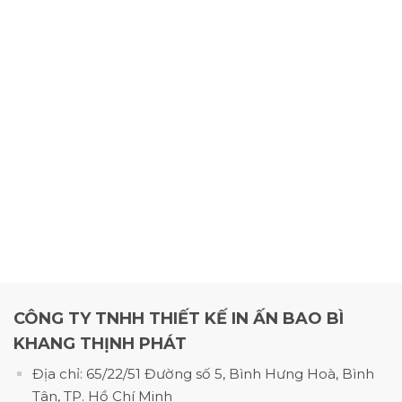
hotline: 0904048039 để được bao giá chính xác
nhất.
4.2 Bảng giá theo kích thước (6 X 16)cm
CÔNG TY TNHH THIẾT KẾ IN ẤN BAO BÌ
KHANG THỊNH PHÁT
Bảng giá theo kích thước (6 X 16)cm
Địa chỉ: 65/22/51 Đường số 5, Bình Hưng Hoà, Bình
Tân, TP. Hồ Chí Minh