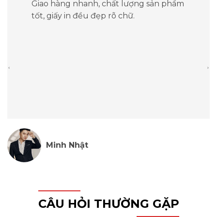
Giao hàng nhanh, chất lượng sản phẩm
lớn, khách hàng sẽ nhận được mức giá ưu đãi tốt
tốt, giấy in đều đẹp rõ chữ.
hơn
Gia công
: Đóng số nhảy, cấn 1 đường ở giữa và bấm
kim mỗi 100 tờ (1 quyển).
Thành phẩm
: Vé giữ xe tại chung cư, siêu thị,
trường học,….
4. Bảng giá in vé giữ xe trên thị trường
hiện nay
Dưới đây là một số bảng giá in vé giữ xe tham khảo
trên thị trường để bạn đọc nắm rõ hơn.
Minh Nhật
4.1 Bảng giá theo kích thước (5 X 14.8)cm
CÂU HỎI THƯỜNG GẶP