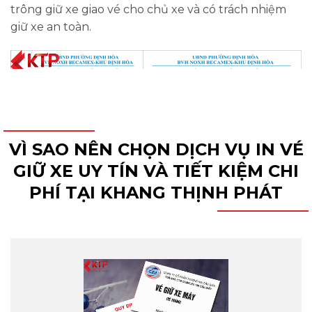
trông giữ xe giao vé cho chủ xe và có trách nhiệm
giữ xe an toàn.
VÌ SAO NÊN CHỌN DỊCH VỤ IN VÉ
GIỮ XE UY TÍN VÀ TIẾT KIỆM CHI
PHÍ TẠI KHANG THỊNH PHÁT
In ấn vé giữ xe
2. Một số kỹ thuật in vé giữ xe cần biết
Khi
in vé giữ xe
, đơn vị in cần có một số lưu ý về kỹ