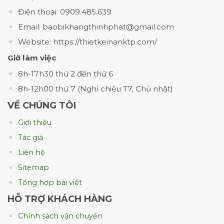
Lưu ý:
Điện thoại: 0909.485.639
Email: baobikhangthinhphat@gmail.com
Bảng giá tham khảo thị trường chưa bao gồm 10%
thuế VAT.
Website: https://thietkeinanktp.com/
Tùy theo các yêu cầu khác nhau mà giá in sẽ thay
Giờ làm việc
đổi.
8h-17h30 thứ 2 đến thứ 6
Quý khách vui lòng liên hệ Khang Thịnh Phát qua
8h-12h00 thứ 7 (Nghỉ chiều T7, Chủ nhật)
hotline: 0904048039 để được bao giá chính xác
VỀ CHÚNG TÔI
nhất.
Giới thiệu
4.3 Bảng giá theo kích thước (5 X 20)cm
Tác giả
Liên hệ
Sitemap
Tổng hợp bài viết
HỖ TRỢ KHÁCH HÀNG
Chính sách vận chuyển