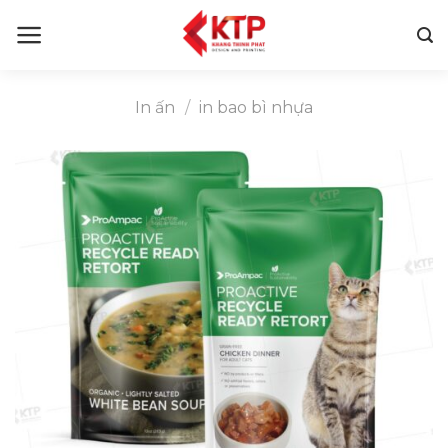
Skip
to
content
In ấn
/
in bao bì nhựa