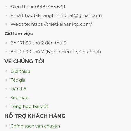
phẩm ăn liền, thực phẩm chế biến và thức
Điện thoại: 0909.485.639
ăn cho thú cưng.
Email: baobikhangthinhphat@gmail.com
Khác với các loại túi nhựa thông thường,
bao
Website: https://thietkeinanktp.com/
bì retort
sử dụng cấu trúc màng ghép
Giờ làm việc
chuyên dụng có khả năng chịu nhiệt độ từ
8h-17h30 thứ 2 đến thứ 6
121°C đến 135°C
trong quá trình hấp tiệt
trùng. Nhờ đó, sản phẩm có thể bảo quản ở
8h-12h00 thứ 7 (Nghỉ chiều T7, Chủ nhật)
nhiệt độ thường trong thời gian dài mà
VỀ CHÚNG TÔI
không cần sử dụng chất bảo quản.
Giới thiệu
Tác giả
Liên hệ
Sitemap
Tổng hợp bài viết
HỖ TRỢ KHÁCH HÀNG
Chính sách vận chuyển