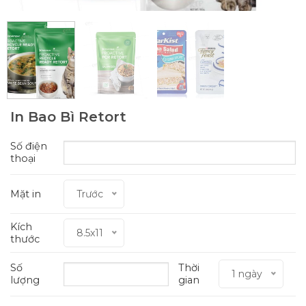
In Bao Bì Retort
Số điện
thoại
Mặt in
Trước
Kích
8.5x11
thước
Số
Thời
1 ngày
lượng
gian