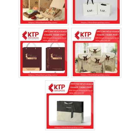
nhớ.
Đối với các cửa hàng kinh doanh mỹ phẩm,
việc kết hợp hộp giấy cùng
in túi giấy đựng
mỹ phẩm
theo cùng một phong cách sẽ tạo
nên bộ bao bì thống nhất, góp phần nâng
cao giá trị sản phẩm