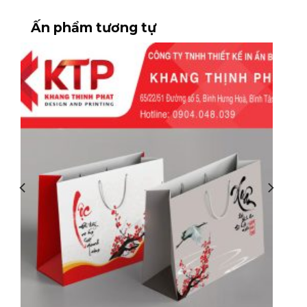
Ấn phẩm tương tự
Túi giấy đa dạng sắc màu giúp tạo thiện cảm
với khách hàng
Tăng giá trị cho món quà
Bao bì đẹp luôn tạo cảm giác sản phẩm cao
cấp hơn. Dù là quà tặng doanh nghiệp, quà
tri ân khách hàng hay quà cá nhân, một
chiếc túi giấy được thiết kế chỉn chu sẽ giúp
món quà trở nên sang trọng và ý nghĩa hơn.
Đa dạng mẫu mã và chất liệu