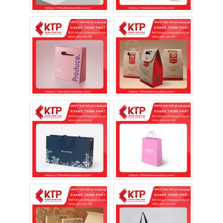
túi nilon sang túi giấy vì những lợi ích thiết
thực mà sản phẩm này mang lại.
Thân thiện với môi trường
Túi giấy được sản xuất từ nguồn nguyên
liệu có khả năng tái chế và phân hủy nhanh
hơn túi nhựa. Việc sử dụng túi giấy không
chỉ góp phần giảm lượng rác thải nhựa mà
còn giúp doanh nghiệp xây dựng hình ảnh
thương hiệu thân thiện với môi trường.
Nâng cao hình ảnh thương hiệu
Một chiếc túi giấy được đầu tư về thiết kế sẽ
tạo ấn tượng chuyên nghiệp ngay khi khách
hàng nhận sản phẩm. Logo, màu sắc và
thông tin thương hiệu được thể hiện đồng
bộ giúp tăng khả năng nhận diện và ghi