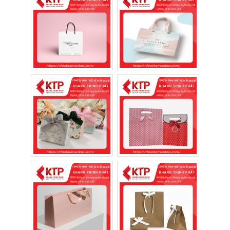
nghiệp trong mắt khách hàng và đối tác.
Bên cạnh đó, túi giấy còn giúp tăng giá trị
cảm nhận của sản phẩm. Một món quà được
đặt trong chiếc túi có thiết kế sang trọng sẽ
khiến người nhận cảm thấy được tôn trọng
và đánh giá cao hơn.
Không chỉ vậy, khi khách hàng mang túi giấy
ra ngoài, hình ảnh thương hiệu cũng được
lan tỏa đến nhiều người xung quanh. Đây là
cách quảng bá đơn giản nhưng mang lại
hiệu quả lâu dài mà nhiều doanh nghiệp
đang áp dụng.
2. Lợi ích của việc đặt in túi giấy
đựng quà
Ngày càng nhiều doanh nghiệp chuyển từ