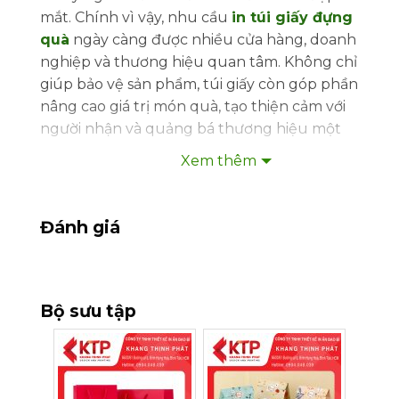
mắt. Chính vì vậy, nhu cầu
in túi giấy đựng
quà
ngày càng được nhiều cửa hàng, doanh
nghiệp và thương hiệu quan tâm. Không chỉ
giúp bảo vệ sản phẩm, túi giấy còn góp phần
nâng cao giá trị món quà, tạo thiện cảm với
người nhận và quảng bá thương hiệu một
cách tự nhiên.
Xem thêm
Hiện nay, túi giấy đựng quà được sử dụng
rộng rãi trong các cửa hàng thời trang, mỹ
Đánh giá
phẩm, trang sức, quà lưu niệm, bánh kẹo,
quà Tết hay quà tặng doanh nghiệp. Với đa
dạng kiểu dáng, chất liệu và kỹ thuật gia
công, doanh nghiệp có thể dễ dàng sở hữu
Bộ sưu tập
những mẫu túi mang dấu ấn riêng, phù hợp
với hình ảnh thương hiệu.
Nếu bạn đang tìm kiếm đơn vị
in túi giấy