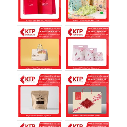
giá xưởng
với chất lượng ổn định, thiết kế
đẹp và chi phí hợp lý, Khang Thịnh Phát là
lựa chọn đáng tin cậy.
1. Túi giấy đựng quà tặng mang ý
nghĩa như thế nào?
Quà tặng không chỉ thể hiện giá trị vật chất
mà còn gửi gắm tình cảm và sự trân trọng
của người tặng. Vì vậy, một chiếc túi giấy
được thiết kế đẹp sẽ giúp món quà trở nên
tinh tế và chỉn chu hơn ngay từ cái nhìn đầu
tiên.
Đối với cá nhân, túi giấy giúp tạo ấn tượng
trong các dịp sinh nhật, lễ kỷ niệm, cưới hỏi,
Giáng sinh hay Tết. Đối với doanh nghiệp,
đây là một phần của bộ nhận diện thương
hiệu, góp phần tạo dựng hình ảnh chuyên