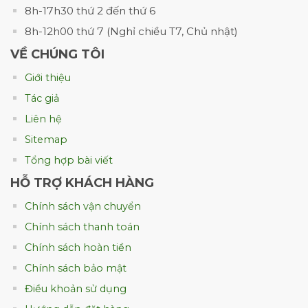
chiếc túi giấy gói quà độc đáo?
8h-17h30 thứ 2 đến thứ 6
8h-12h00 thứ 7 (Nghỉ chiều T7, Chủ nhật)
Để một chiếc túi giấy không chỉ đẹp mà còn
góp phần nâng tầm giá trị món quà, doanh
VỀ CHÚNG TÔI
nghiệp cần chú trọng từ khâu thiết kế đến
Giới thiệu
lựa chọn chất liệu và đơn vị sản xuất. Một
Tác giả
mẫu túi được đầu tư bài bản sẽ giúp khách
Liên hệ
hàng ghi nhớ thương hiệu lâu hơn, đồng
thời tạo sự khác biệt so với các đối thủ trên
Sitemap
thị trường.
Tổng hợp bài viết
HỖ TRỢ KHÁCH HÀNG
Thiết kế đẹp mắt, phù hợp với thương
hiệu
Chính sách vận chuyển
Thiết kế là yếu tố đầu tiên tạo ấn tượng với
Chính sách thanh toán
người nhận. Một chiếc túi giấy đẹp cần có bố
Chính sách hoàn tiền
cục hài hòa, màu sắc đồng nhất và thể hiện
Chính sách bảo mật
đúng phong cách của thương hiệu.
Điều khoản sử dụng