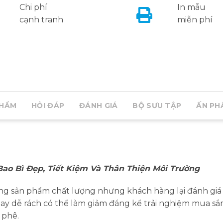
Chi phí
In mẫu
cạnh tranh
miễn phí
PHẨM
HỎI ĐÁP
ĐÁNH GIÁ
BỘ SƯU TẬP
ẤN PH
 Bao Bì Đẹp, Tiết Kiệm Và Thân Thiện Môi Trường
g sản phẩm chất lượng nhưng khách hàng lại đánh giá th
hay dễ rách có thể làm giảm đáng kể trải nghiệm mua s
 phê.