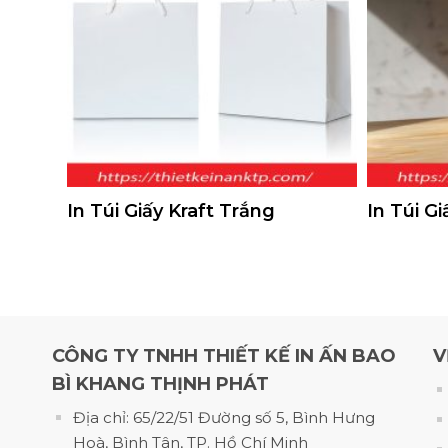
In Túi Giấy Kraft Trắng
In Túi G
In Túi Giấy Kraft Theo Yêu Cầu Đẹp, Bền, Giá Tốt Tại Xưởng
CÔNG TY TNHH THIẾT KẾ IN ẤN BAO
V
1. Vì sao túi giấy kraft đư
BÌ KHANG THỊNH PHÁT
Một chiếc túi giấy không chỉ dùng để đựng sả
Địa chỉ: 65/22/51 Đường số 5, Bình Hưng
đơn giản lại chính là điểm tạo nên khác biệt.
Hoà, Bình Tân, TP. Hồ Chí Minh