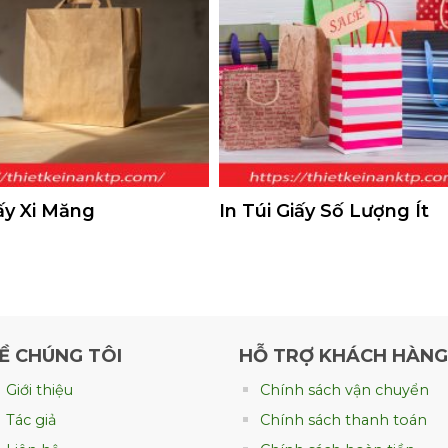
iấy Xi Măng
In Túi Giấy Số Lượng Ít
in túi giấy kraft theo yêu cầu
Ề CHÚNG TÔI
HỖ TRỢ KHÁCH HÀNG
ợc nhiều thương hiệu lựa chọn?
Giới thiệu
Chính sách vận chuyển
n phẩm mà còn là công cụ giúp khách hàng ghi nhớ thương
Tác giả
Chính sách thanh toán