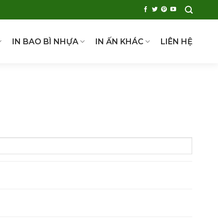
IN BAO BÌ NHỰA
IN ẤN KHÁC
LIÊN HỆ