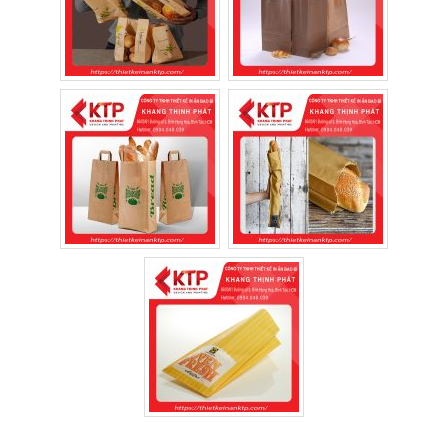
Thương hiệu bánh mì Pewpew được in trên vỏ
bánh
Góp phần bảo vệ môi trường
Xu hướng tiêu dùng xanh ngày càng phát
triển.
Túi giấy:
Dễ tái chế.
Phân hủy nhanh hơn túi nhựa.