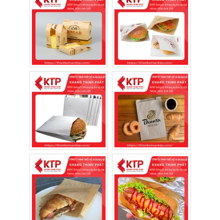
Đối với các loại bánh nhiều bơ hoặc pate,
giấy còn hỗ trợ hút bớt lượng dầu thừa trên
bề mặt.
Đảm bảo vệ sinh an toàn thực phẩm
Các dòng giấy Kraft, MG hoặc Ford đạt tiêu
chuẩn thực phẩm không chứa hóa chất độc
hại tiếp xúc trực tiếp với bánh.
Đây cũng là lý do ngày càng nhiều tiệm
bánh chuyển từ giấy báo hoặc túi nilon sang
bao bì giấy chuyên dụng.
Xây dựng hình ảnh thương hiệu
Một chiếc túi có in logo, slogan và màu sắc
nhận diện sẽ giúp khách hàng ghi nhớ cửa
hàng lâu hơn.