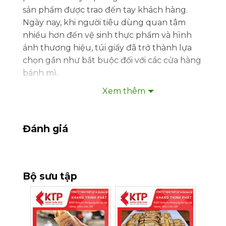
sản phẩm được trao đến tay khách hàng.
Ngày nay, khi người tiêu dùng quan tâm
nhiều hơn đến vệ sinh thực phẩm và hình
ảnh thương hiệu, túi giấy đã trở thành lựa
chọn gần như bắt buộc đối với các cửa hàng
bánh mì.
Xem thêm
Không đơn thuần là bao bì mang đi, túi giấy
còn góp phần giữ bánh thơm ngon, hạn chế
dầu mỡ thấm ra ngoài, đồng thời giúp cửa
Đánh giá
hàng tạo dấu ấn riêng trong mắt khách
hàng. Chính vì vậy, đầu tư
in túi giấy đựng
bánh mì
là giải pháp mang lại lợi ích lâu dài
cho cả cửa hàng nhỏ lẫn chuỗi thương hiệu.
Bộ sưu tập
1. Vì sao nên sử dụng túi giấy đựng
bánh mì?
Khác với túi nilon thông thường, túi giấy