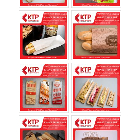
Chỉ với chi phí rất nhỏ trên mỗi sản phẩm,
cửa hàng đã có thêm một “biển quảng cáo
di động” xuất hiện ở khắp nơi khi khách
mang bánh đi.
Nếu bạn cần mở rộng quy mô kinh doanh
hoặc hệ thống cửa hàng, giải pháp
in túi
giấy số lượng lớn
sẽ giúp tối ưu đáng kể chi
phí trên từng sản phẩm.