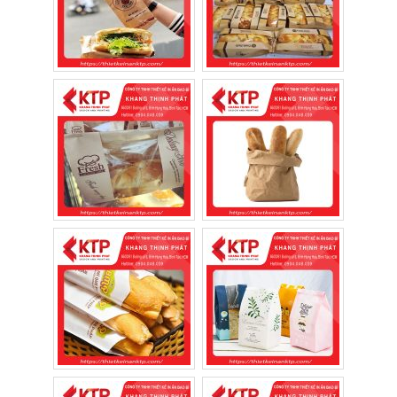
được thiết kế để đáp ứng đồng thời cả yêu
cầu về bảo quản thực phẩm và xây dựng
thương hiệu.
Giữ bánh mì luôn thơm giòn
Ngay sau khi ra lò, bánh mì vẫn còn nóng.
Nếu cho vào túi kín hoàn toàn, hơi nước sẽ
ngưng tụ khiến vỏ bánh nhanh mềm.
Túi giấy có khả năng thoát hơi tự nhiên,
giúp:
Giữ lớp vỏ bánh giòn lâu hơn.
Hạn chế hấp hơi.
Giảm tình trạng bánh bị ỉu khi mang đi.
Tăng trải nghiệm khi thưởng thức.