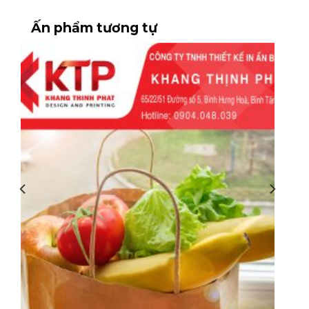
Thân thiện với môi trường.
Ấn phẩm tương tự
Tạo thiện cảm với khách hàng.
Đây cũng là một điểm cộng giúp thương
hiệu trở nên chuyên nghiệp hơn.
2. Các chất liệu giấy phổ biến khi in
túi giấy đựng bánh mì
Lựa chọn đúng chất liệu sẽ quyết định trực
tiếp đến khả năng bảo quản bánh cũng như
chi phí sản xuất.
Đặc điểm nổi
Chất liệu
Phù hợp
bật
Màu nâu tự
Bánh mì
nhiên, hút dầu
Giấy Kraf
truyền thống,
tốt, thân thiện
bánh mì que
môi trường