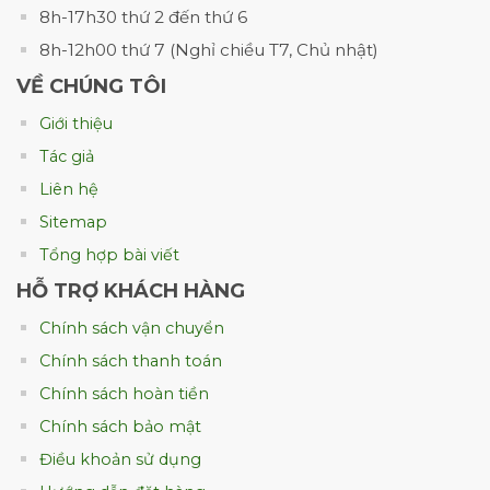
mạc.
Đặc biệt, màu nâu tự nhiên của Kraft
8h-17h30 thứ 2 đến thứ 6
rất phù hợp với các thương hiệu bánh mì
8h-12h00 thứ 7 (Nghỉ chiều T7, Chủ nhật)
theo phong cách thủ công, bánh mì sạch
VỀ CHÚNG TÔI
hoặc thực phẩm hữu cơ.
Giới thiệu
Túi giấy thấm dầu (MG)
Tác giả
Giấy MG được sản xuất dành riêng cho
Liên hệ
ngành thực phẩm.
Sitemap
Ưu điểm nổi bật:
Tổng hợp bài viết
HỖ TRỢ KHÁCH HÀNG
Thấm dầu hiệu quả.
Chính sách vận chuyển
Giữ bánh khô ráo.
Chính sách thanh toán
Không làm lem mực in.
Chính sách hoàn tiền
Hạn chế hơi nước.
Chính sách bảo mật
Điều khoản sử dụng
Đây là lựa chọn được nhiều chuỗi cửa hàng