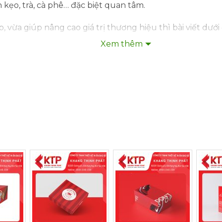
kẹo, trà, cà phê… đặc biệt quan tâm.
ừa giúp nâng cao giá trị thương hiệu thì bài viết dưới
Xem thêm
 đỏ trong thiết kế bao bì
nhìn nhanh hơn hầu hết các màu sắc khác. Đây cũng là 
 màu đỏ còn tượng trưng cho tài lộc nên thường xuất hiệ