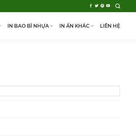
IN BAO BÌ NHỰA
IN ẤN KHÁC
LIÊN HỆ