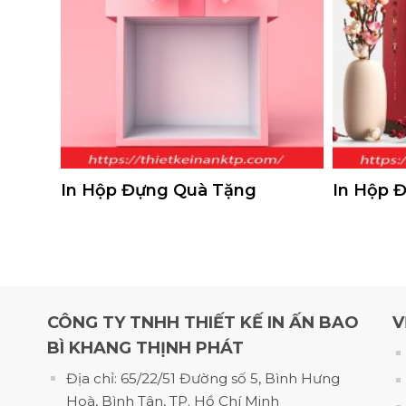
In Hộp Đựng Quà Tặng
In Hộp 
In Hộp Giấy Màu Đỏ, Giá Rẻ Theo Yêu Cầu | Khang Thịnh Phát
CÔNG TY TNHH THIẾT KẾ IN ẤN BAO
V
BÌ KHANG THỊNH PHÁT
Địa chỉ: 65/22/51 Đường số 5, Bình Hưng
Hoà, Bình Tân, TP. Hồ Chí Minh