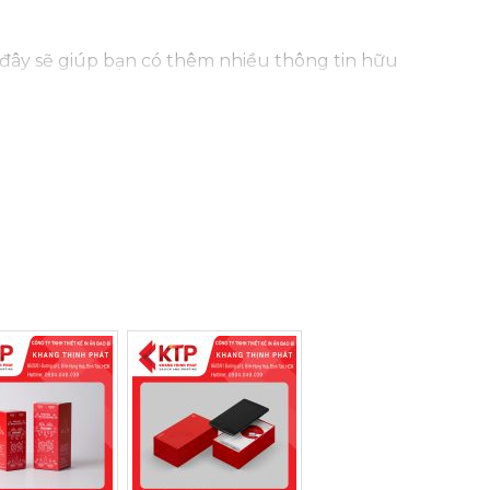
 đây sẽ giúp bạn có thêm nhiều thông tin hữu
màu sắc đại diện cho:
n trong: