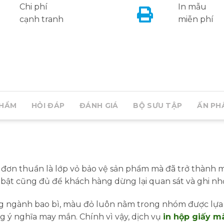
Chi phí
In mẫu
cạnh tranh
miễn phí
PHẨM
HỎI ĐÁP
ĐÁNH GIÁ
BỘ SƯU TẬP
ẤN PH
 đơn thuần là lớp vỏ bảo vệ sản phẩm mà đã trở thành m
 bật cũng đủ để khách hàng dừng lại quan sát và ghi nh
g ngành bao bì, màu đỏ luôn nằm trong nhóm được lựa 
g ý nghĩa may mắn. Chính vì vậy, dịch vụ
in hộp giấy m