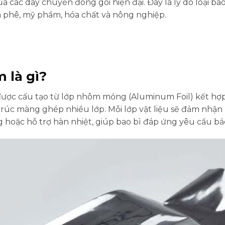
a các dây chuyền đóng gói hiện đại. Đây là lý do loại ba
 phê, mỹ phẩm, hóa chất và nông nghiệp.
 là gì?
được cấu tạo từ lớp nhôm mỏng (Aluminum Foil) kết hợp 
 trúc màng ghép nhiều lớp. Mỗi lớp vật liệu sẽ đảm nhậ
 hoặc hỗ trợ hàn nhiệt, giúp bao bì đáp ứng yêu cầu b