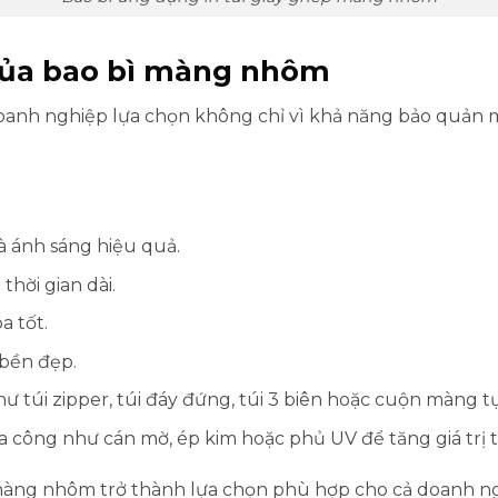
 của bao bì màng nhôm
nh nghiệp lựa chọn không chỉ vì khả năng bảo quản mà
à ánh sáng hiệu quả.
hời gian dài.
 tốt.
 bền đẹp.
hư túi zipper, túi đáy đứng, túi 3 biên hoặc cuộn màng t
a công như cán mờ, ép kim hoặc phủ UV để tăng giá trị 
àng nhôm trở thành lựa chọn phù hợp cho cả doanh ngh