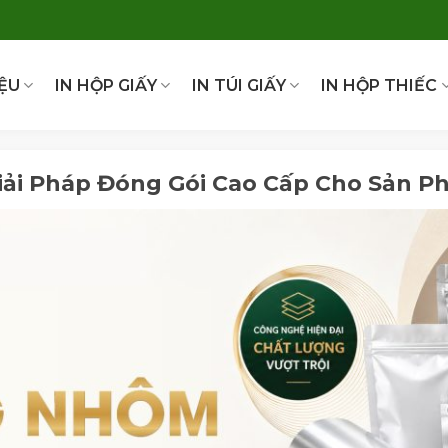
IỆU
IN HỘP GIẤY
IN TÚI GIẤY
IN HỘP THIẾC
ải Pháp Đóng Gói Cao Cấp Cho Sản P