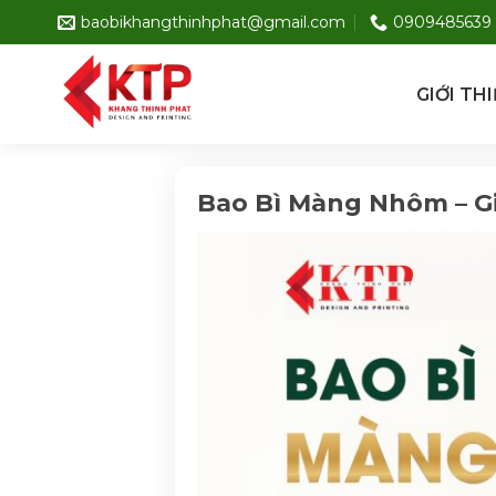
Skip
baobikhangthinhphat@gmail.com
0909485639
to
content
GIỚI TH
Bao Bì Màng Nhôm – Gi