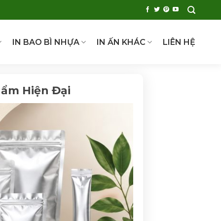
IN BAO BÌ NHỰA
IN ẤN KHÁC
LIÊN HỆ
hẩm Hiện Đại