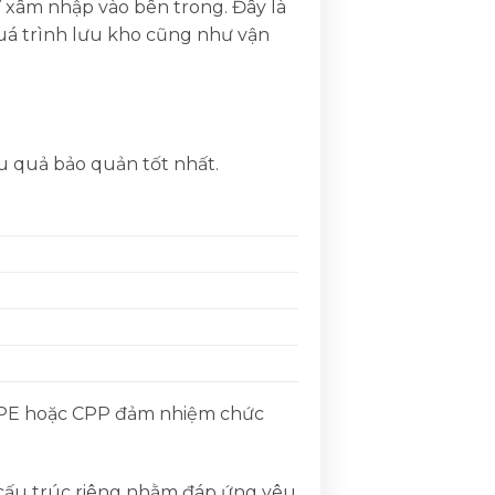
V xâm nhập vào bên trong. Đây là
uá trình lưu kho cũng như vận
u quả bảo quản tốt nhất.
òn PE hoặc CPP đảm nhiệm chức
cấu trúc riêng nhằm đáp ứng yêu